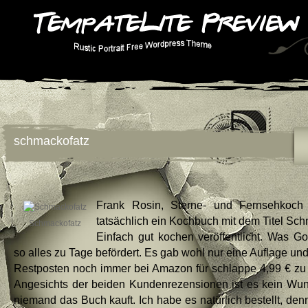
schmackofatz
Frank Rosin, Sterne- und Fernsehkoch
tatsächlich ein Kochbuch mit dem Titel Sch
Schmackofatz
Einfach gut kochen veröffentlicht. Was Go
so alles zu Tage befördert. Es gab wohl nur eine Auflage und 
Restposten noch immer bei Amazon für schlappe 4,99 € zu
Angesichts der beiden Kundenrezensionen ist es kein Wu
niemand das Buch kauft. Ich habe es natürlich bestellt, denn