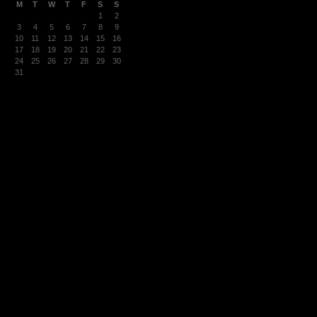
M
T
W
T
F
S
S
1
2
3
4
5
6
7
8
9
10
11
12
13
14
15
16
17
18
19
20
21
22
23
24
25
26
27
28
29
30
31
« Mar