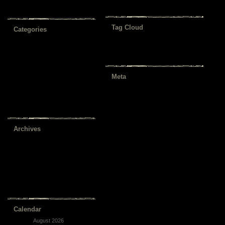
Tag Cloud
Categories
Tag 2
Tag 3
About This Theme
(6)
Tag 1
Tag 4
Tag 5
Test Category 1
(2)
Child 1 – under Category 1
(1)
Child 2 – under Category 1
(2)
Meta
Test Category 2
(2)
Child 3 – under Category 2
(1)
Log in
Entries
RSS
Uncategorized
(7)
Comments
RSS
WordPress.org
Archives
March 2009
November 2008
July 2008
June 2008
March 2008
Calendar
August 2026