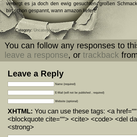
verbirgt es ja doch den ewig gesuchten “großen Schmacko
bin schon gespannt, wann amazon liefert.
Category:
Uncategorized
You can follow any responses to thi
leave a response
, or
trackback
from
Leave a Reply
Name (required)
E-Mail (will not be published , required)
Website (optional)
XHTML:
You can use these tags: <a href="" 
<blockquote cite=""> <cite> <code> <del da
<strong>