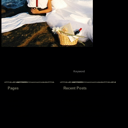
Pages
Recent Posts
About us
Original WordPress Theme by
Templatelite
Contact us
Technical Support via Forum
Drop Menu
Page child
All Major Browsers Supported
Page child 2
W3C XHTML/CSS Compliant
Page child 1
Latest Official WordPress Version
Supported
Page 2