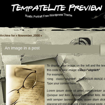
Archive for » November, 2008 «
An image in a post
To display your image on the left and the te
this code to your image:
class=”alignleft”
For example,
<img class="alignleft" src="YOUR-IMAGE-
Type your content here….
Lorem ipsum dolor sit amet, consectetuer adi
Quisque sed felis. Aliquam sit amet felis. M
velit semper laoreet dictum, quam diam dic
placerat elit nisl in quam. Etiam augue pede, 