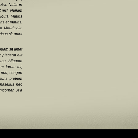
etra. Nulla in
t nisl. Nullam
ligula. Mauris
ris et mauris.
. Mauris elit.
isus sit amet
iquam sit amet
 placerat elit
eros. Aliquam
lam lorem mi,
et nec, congue
uris pretium
Phasellus nec
amcorper. Ut a