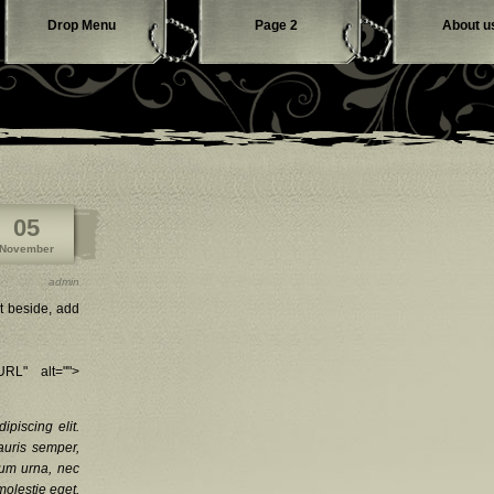
Drop Menu
Page 2
About u
Contact us
05
November
admin
xt beside, add
URL" alt="">
piscing elit.
auris semper,
tum urna, nec
molestie eget,