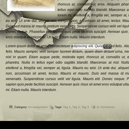
rhoncus at, convallis ut, eros. Aliquam phar
tellus eget odio sagittis blandit. Maecenas a
lorem mi, eleifend a, fringilla vel, semper at, 
eu wisi. Ut ante dui, aliquet nec, congue non, accumsan sit amet, lectus. Mau
Duis sed massa id mauris pretium venenatis. Suspendisse cursus velit vel ligula
Donec neque. Phasellus nec sapien quis pede facilisis suscipit. Aenean quis r
eros volutpat ullamcorper. Ut a mi. Etiam nulla. Mauris interdum.
Lorem ipsum dolor sit amet, consectetuer adipiscing elit. Quisque sed felis. Al
felis. Mauris semper, velit semper laoreet dictum, quam diam dictum urna, nec
nisl in quam. Etiam augue pede, molestie eget, rhoncus at, convallis ut, 
pharetra. Nulla in tellus eget odio sagittis blandit. Maecenas at nisl. Nul
eleifend a, fringilla vel, semper at, ligula. Mauris eu wisi. Ut ante dui, aliqu
non, accumsan sit amet, lectus. Mauris et mauris. Duis sed massa id ma
venenatis. Suspendisse cursus velit vel ligula. Mauris elit. Donec neque. 
sapien quis pede facilisis suscipit. Aenean quis risus sit amet eros volutpat ull
mi. Etiam nulla. Mauris interdum.
Category:
Uncategorized
Tags:
Tag 1
,
Tag 2
,
Tag 3
11 Comments